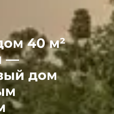
ом 40 м²
й —
вый дом
ым
м