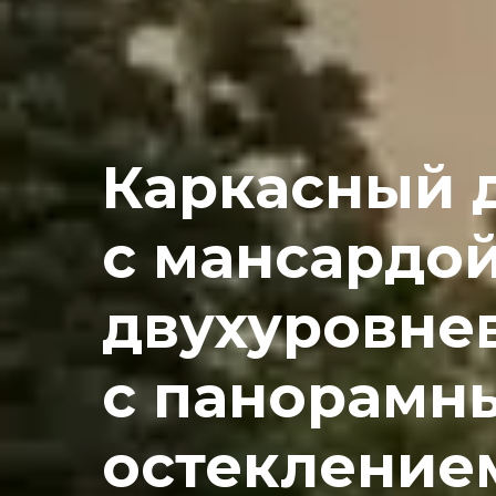
Каркасный д
с мансардо
двухуровне
с панорамн
остекление