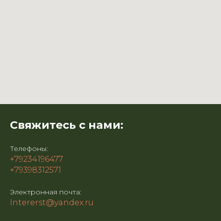
Свяжитесь с нами:
Телефоны:
+79234196477
+79398312571
Электронная почта:
Intererst@yandex.ru