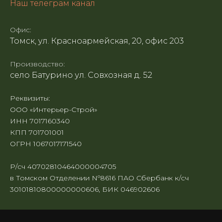
Наш телеграм канал
Офис:
Томск, ул. Красноармейская, 20, офис 203
Производство:
село Батурино ул. Совхозная д. 52
Реквизиты:
ООО «Интерьер-Строй»
ИНН 7017160340
КПП 701701001
ОГРН 1067017171540
Р/сч 40702810464000004705
в Томском Отделении Nº8616 ПАО Сбербанк к/сч
30101810800000000606, БИК 046902606