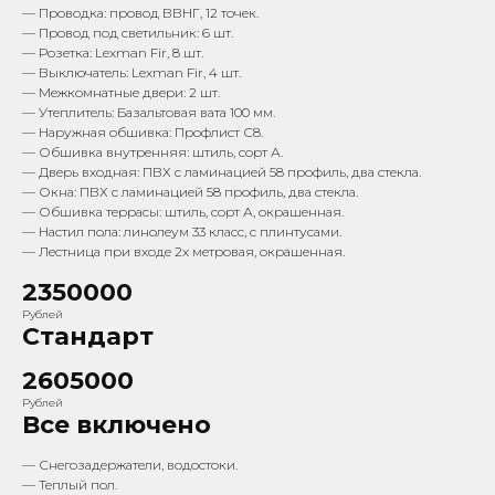
— Проводка: провод ВВНГ, 12 точек.
— Провод под светильник: 6 шт.
— Розетка: Lexman Fir, 8 шт.
— Выключатель: Lexman Fir, 4 шт.
— Межкомнатные двери: 2 шт.
— Утеплитель: Базальтовая вата 100 мм.
— Наружная обшивка: Профлист С8.
— Обшивка внутренняя: штиль, сорт А.
— Дверь входная: ПВХ с ламинацией 58 профиль, два стекла.
— Окна: ПВХ с ламинацией 58 профиль, два стекла.
— Обшивка террасы: штиль, сорт А, окрашенная.
— Настил пола: линолеум 33 класс, с плинтусами.
— Лестница при входе 2х метровая, окрашенная.
2350000
Рублей
Стандарт
2605000
Рублей
Все включено
— Снегозадержатели, водостоки.
— Теплый пол.