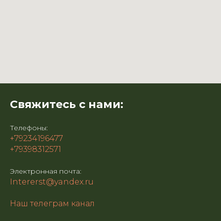
Свяжитесь с нами:
Телефоны:
+79234196477
+79398312571
Электронная почта:
Intererst@yandex.ru
Наш телеграм канал