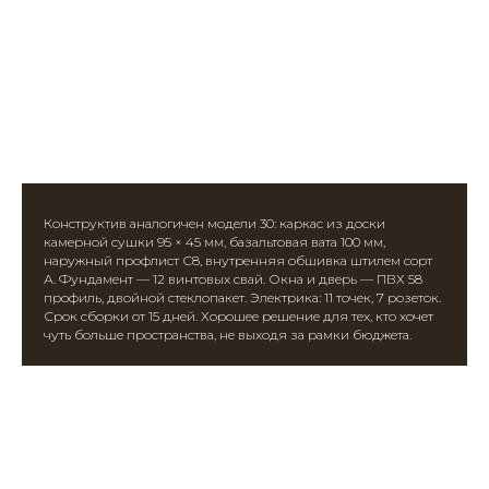
Конструктив аналогичен модели 30: каркас из доски
камерной сушки 95 × 45 мм, базальтовая вата 100 мм,
наружный профлист С8, внутренняя обшивка штилем сорт
А. Фундамент — 12 винтовых свай. Окна и дверь — ПВХ 58
профиль, двойной стеклопакет. Электрика: 11 точек, 7 розеток.
Срок сборки от 15 дней. Хорошее решение для тех, кто хочет
чуть больше пространства, не выходя за рамки бюджета.