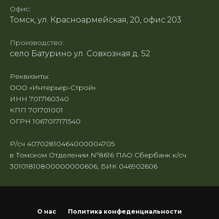
Офис:
Томск, ул. Красноармейская, 20, офис 203
Производство:
село Батурино ул. Совхозная д. 52
Реквизиты:
ООО «Интерьер-Строй»
ИНН 7017160340
КПП 701701001
ОГРН 1067017171540
Р/сч 40702810464000004705
в Томском Отделении Nº8616 ПАО Сбербанк к/сч
30101810800000000606, БИК 046902606
О нас
Политика конфеденциальности