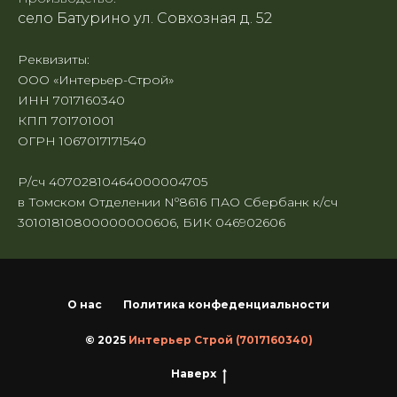
село Батурино ул. Совхозная д. 52
Реквизиты:
ООО «Интерьер-Строй»
ИНН 7017160340
КПП 701701001
ОГРН 1067017171540
Р/сч 40702810464000004705
в Томском Отделении Nº8616 ПАО Сбербанк к/сч
30101810800000000606, БИК 046902606
О нас
Политика конфеденциальности
© 2025
Интерьер Строй (7017160340)
Наверх