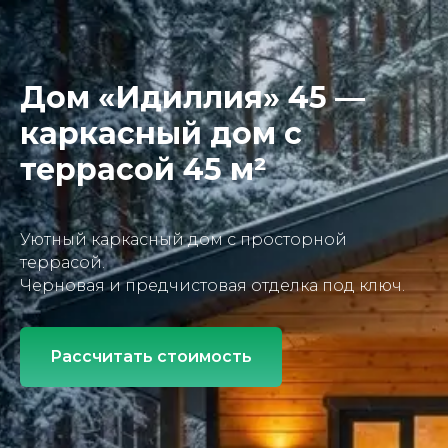
Дом «Идиллия» 45 —
каркасный дом с
террасой 45 м²
Уютный каркасный дом с просторной
террасой.
Черновая и предчистовая отделка под ключ.
Рассчитать стоимость