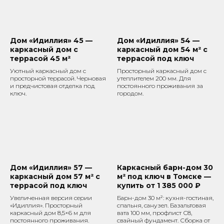
Дом «Идиллия» 45 —
Дом «Идиллия» 54 —
каркасный дом с
каркасный дом 54 м² с
террасой 45 м²
террасой под ключ
Уютный каркасный дом с
Просторный каркасный дом с
просторной террасой. Черновая
утеплителем 200 мм. Для
и предчистовая отделка под
постоянного проживания за
ключ.
городом.
Дом «Идиллия» 57 —
Каркасный барн-дом 30
каркасный дом 57 м² с
м² под ключ в Томске —
террасой под ключ
купить от 1 385 000 ₽
Увеличенная версия серии
Барн-дом 30 м²: кухня-гостиная,
«Идиллия». Просторный
спальня, санузел. Базальтовая
каркасный дом 8,5×6 м для
вата 100 мм, профлист С8,
постоянного проживания.
свайный фундамент. Сборка от