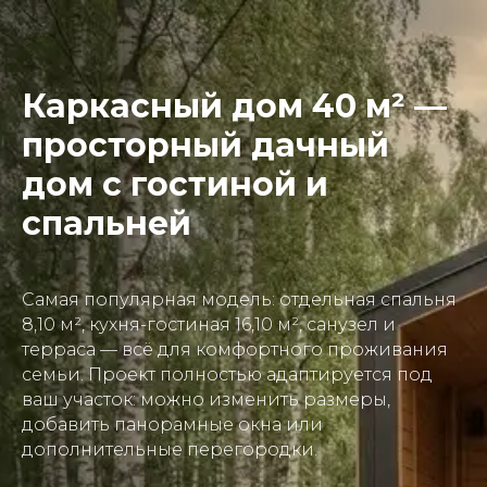
Каркасный дом 40 м² —
просторный дачный
дом с гостиной и
спальней
Самая популярная модель: отдельная спальня
8,10 м², кухня-гостиная 16,10 м², санузел и
терраса — всё для комфортного проживания
семьи. Проект полностью адаптируется под
ваш участок: можно изменить размеры,
добавить панорамные окна или
дополнительные перегородки.