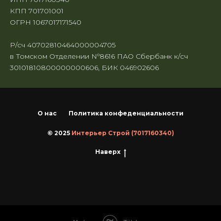
КПП 701701001
ОГРН 1067017171540
Р/сч 40702810464000004705
в Томском Отделении Nº8616 ПАО Сбербанк к/сч
30101810800000000606, БИК 046902606
О нас
Политика конфеденциальности
© 2025
Интерьер Строй (7017160340)
Наверх