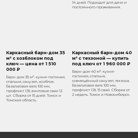
14 дней. Подходит для дачи и
постоянного проживания.
Каркасный барн-дом 35
Каркасный барн-дом 40
м² с хозблоком под
м² с техзоной — купить
ключ — цена от 1 510
под ключ от 1 960 000 ₽
000 ₽
Барн-дом 40 м²: кухня-
гостиная, спальня,
Барн-дом 35 м²: кухня-гостиная,
совмещённый санузел, техзона.
спальня, санузел, хозблок.
Базальтовая вата 100 мм,
Базальтовая вата 100 мм,
профлист С8, 15 свай. Сборка от
профлист С8, винтовые сваи 12
2 недель. Томск и Новосибирск.
шт. Сборка от 15 дней. Томск и
Томская область.