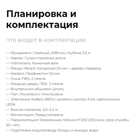
Планировка и
комплектация
Что входит в комплектацию
— Фундамент: Свайный, d 89 мм, глубина 2,5 м
— Каркас: Сухая строганая доска
— Утеплитель: Каменная вата
— Фасад: Металл толщиной 0,5 мм + дерево (терраса)
— Кровля: Профнастил 0,5 мм
— Окна: ПВХ, 2 стекла
— Входная дверь: ПВХ, 2 стекла
— Внутренняя обшивка: Штиль
— Пол: Линолеум с плинтусами
— Электрика: Кабель ВВГнг, розетки Lexman First, светильники
LEEK
— Высота потолков: 2,0–2,4 м
— Вентиляция: Предусмотрена
— Пароизоляция: Фирменная плёнка КТ200 (200 мкм, срок службы
50+ лет)
— Подготовка водопровода: Входы и выходы воды