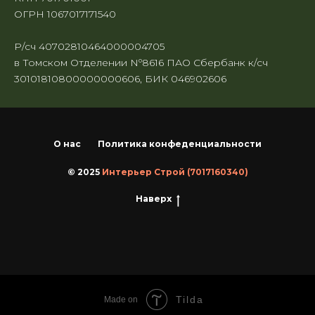
ОГРН 1067017171540
Р/сч 40702810464000004705
в Томском Отделении Nº8616 ПАО Сбербанк к/сч
30101810800000000606, БИК 046902606
О нас
Политика конфеденциальности
© 2025
Интерьер Строй (7017160340)
Наверх
Tilda
Made on