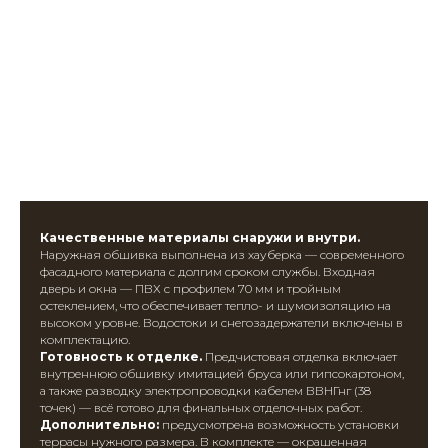
Качественные материалы снаружи и внутри.
Наружная обшивка выполнена из хауберка — современного
фасадного материала с долгим сроком службы. Входная
дверь и окна — ПВХ с профилем 70 мм и тройным
остеклением, что обеспечивает тепло- и шумоизоляцию на
высоком уровне. Водостоки и снегозадержатели включены в
комплектацию.
Готовность к отделке.
Предчистовая отделка включает
внутреннюю обшивку имитацией бруса или гипсокартоном,
а также разводку электропроводки кабелем ВВНГнг (38
точек) — всё готово для финальных отделочных работ.
Дополнительно:
предусмотрена возможность установки
террасы нужного размера. В комплекте — окрашенная