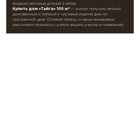
входная лестница длиной 2 метра.
Купить дом «Тайга» 100 м²
— значит получить тёплый,
долговечный и готовый к чистовой отделке дом по
прозрачной цене. Оставьте заявку, и наши менеджеры
рассчитают стоимость с учётом вашего участка и пожеланий.