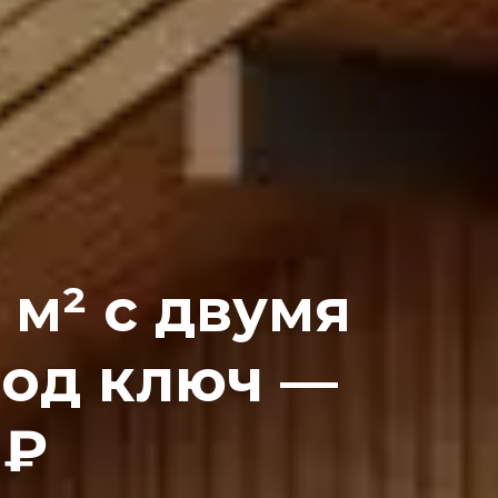
 м² с двумя
под ключ —
 ₽