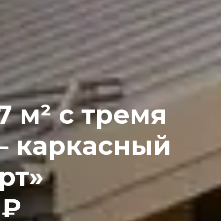
7 м² с тремя
— каркасный
рт»
 ₽